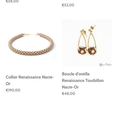
Prix
€58,00
Prix
€52,00
normal
normal
Collier
Boucle
Renaissance
d'oreille
Nacre-
Renaissance
Or
Tourbillon
Nacre-
Or
Boucle d'oreille
Collier Renaissance Nacre-
Renaissance Tourbillon
Or
Nacre-Or
Prix
€190,00
Prix
€48,00
normal
normal